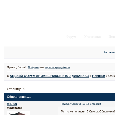
Форум
Участники
Пои
Активны
Привет, Гость!
Войдите
или
зарегистрируйтесь
.
»
АЦЦКИЙ ФОРУМ АНИМЕШНИКОВ г. ВЛАДИКАВКАЗ
»
Новинки
»
Обно
Страница:
1
Обновления.......
MIDIus
Поделиться
2008-10-15 17:14:18
Модератор
То что не попадает В Список Обновлений