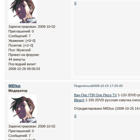
0
Зарегистрирован
: 2008-10-02
Приглашений:
0
Сообщений:
7
Уважение:
[+0/-0]
Позитив:
[+1/-0]
Пол:
Мужской
Провел на форуме:
44 минуты
Последний визит:
2008-10-26 09:06:03
MIDIus
Поделиться
2008-10-15 17:25:45
Модератор
Ван-Пис [ТВ] One Piece TV
1-120 2DVD ру
Bleach
1-150 2DVD русская озвучка (низо
Отредактировано MIDIus (2008-10-25 14:
0
Зарегистрирован
: 2008-10-02
Приглашений:
0
Сообщений:
7